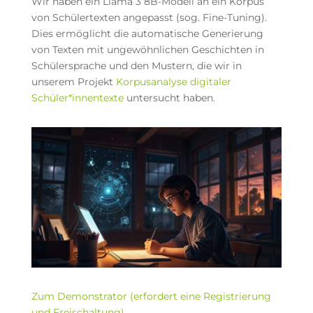
Wir haben ein Llama 3 8B-Modell an ein Korpus
von Schülertexten angepasst (sog. Fine-Tuning).
Dies ermöglicht die automatische Generierung
von Texten mit ungewöhnlichen Geschichten in
Schülersprache und den Mustern, die wir in
unserem Projekt
Korpusanalyse digitaler
Schüler*innentexte
untersucht haben.
Zum Demonstrator (erfordert eine Registrierung
und Freischaltung)